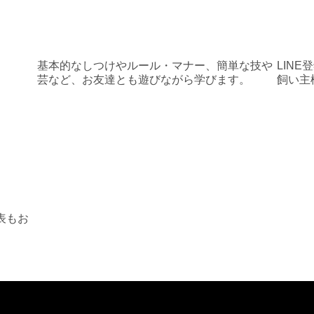
ク
基本的なしつけやルール・マナー、簡単な技や
LIN
芸など、お友達とも遊びながら学びます。
飼い主
表もお
）