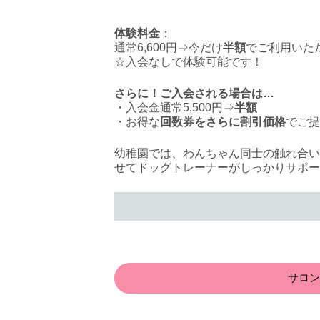
体験料金
：
通常6,600円⇒今だけ
半額
でご利用いた
☆入会なしで体験可能です！
さらに！ご入会される場合は…
・入会金通常5,500円⇒
半額
・お得な
回数券をさらに割引価格
でご提
幼稚園では、わんちゃん同士の触れ合い
せてドッグトレーナーがしっかりサポー
サロン