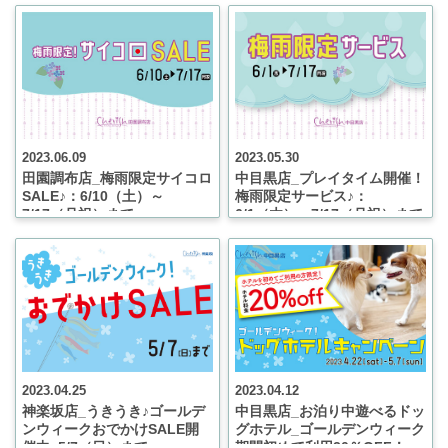
2023.06.09
2023.05.30
田園調布店_梅雨限定サイコロ
中目黒店_プレイタイム開催！
SALE♪：6/10（土）～
梅雨限定サービス♪：
7/17（月祝）まで
6/1（木）～7/17（月祝）まで
2023.04.25
2023.04.12
神楽坂店_うきうき♪ゴールデ
中目黒店_お泊り中遊べるドッ
ンウィークおでかけSALE開
グホテル_ゴールデンウィーク
催中_5/7（日）まで
期間初めて利用20％OFF！