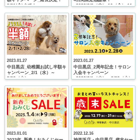
3/31(金)まで！
_2023/2/9（木）.10（金）.11（
祝）.12（日）
2023.01.27
2023.01.27
中目黒店_幼稚園お試し半額キ
中目黒店_2周年記念！サロン
ャンペーン_2/1（水）～
入会キャンペーン
2/28（火）
_2023/2/1（水）～2/28（火）
2023.01.01
2022.12.16
2023年_新春！おみくじセー
神楽坂店・中目黒店_歳末セー