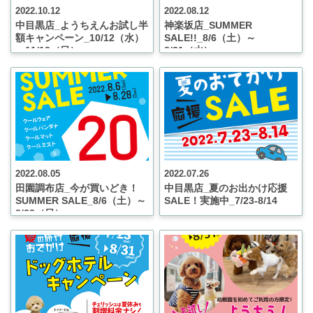
2022.10.12
2022.08.12
中目黒店_ようちえんお試し半
神楽坂店_SUMMER
額キャンペーン_10/12（水）
SALE!!_8/6（土）～
～11/13（日）
8/31（水）
2022.08.05
2022.07.26
田園調布店_今が買いどき！
中目黒店_夏のお出かけ応援
SUMMER SALE_8/6（土）～
SALE！実施中_7/23-8/14
8/28（日）