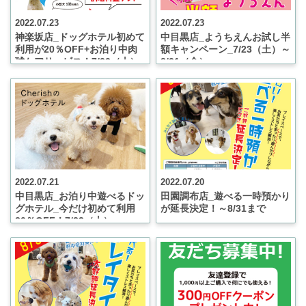
2022.07.23
2022.07.23
神楽坂店_ドッグホテル初めて
中目黒店_ようちえんお試し半
利用が20％OFF+お泊り中肉
額キャンペーン_7/23（土）～
球ケアサービス！7/23（土）
8/31（金）
～8/31（水）
2022.07.21
2022.07.20
中目黒店_お泊り中遊べるドッ
田園調布店_遊べる一時預かり
グホテル_今だけ初めて利用
が延長決定！～8/31まで
20％OFF！7/23（土）～
8/31（水）まで