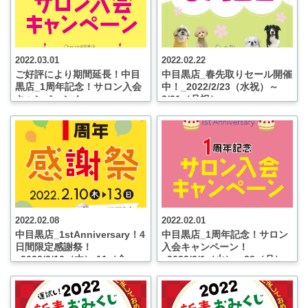
2022.03.01
2022.02.22
ご好評により期間延長！中目
中目黒店_春先取りセール開催
黒店_1周年記念！サロン入会
中！_2022/2/23（水祝）～
キャンペーン！
3/21（月祝）
_2022/3/31（木）まで
2022.02.08
2022.02.01
中目黒店_1stAnniversary！4
中目黒店_1周年記念！サロン
日間限定感謝祭！
入会キャンペーン！
_2022/2/10（木）.11（金
_2022/2/1（火）～28（月）
祝）.12（土）.13（日）