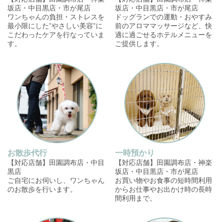
坂店・中目黒店・市が尾店
坂店・中目黒店・市が尾店
ワンちゃんの負担・ストレスを
ドッグランでの運動・おやすみ
最小限にした”やさしい美容”に
前のアロママッサージなど、快
こだわったケアを行なっていま
適に過ごせるホテルメニューを
す。
ご提供します。
お散歩代行
一時預かり
【対応店舗】田園調布店・中目
【対応店舗】田園調布店・神楽
黒店
坂店・中目黒店・市が尾店
ご自宅にお伺いし、ワンちゃん
お買い物やお食事の短時間利用
のお散歩を行います。
からお仕事やお出かけ時の長時
間利用まで。