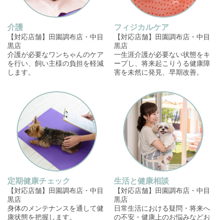
介護
フィジカルケア
【対応店舗】田園調布店・中目
【対応店舗】田園調布店・中目
黒店
黒店
介護が必要なワンちゃんのケア
一生涯介護が必要ない状態をキ
を行い、飼い主様の負担を軽減
ープし、将来起こりうる健康障
します。
害を未然に発見、早期改善。
定期健康チェック
生活と健康相談
【対応店舗】田園調布店・中目
【対応店舗】田園調布店・中目
黒店
黒店
身体のメンテナンスを通して健
日常生活における疑問・将来へ
康状態を把握します。
の不安・健康上のお悩みなどお