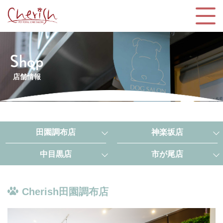
Shop
店舗情報
田園調布店
神楽坂店
中目黒店
市が尾店
Cherish田園調布店