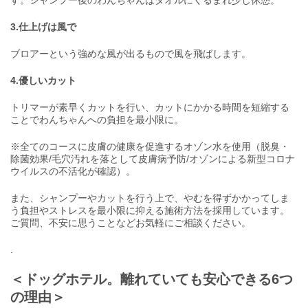
す。シャンプー後のわんちゃんはタオルにくるまれ少し休憩。
3.仕上げは風で
ブロアーという強めな風が出るもので風を飛ばします。
4.優しいカット
トリマーが素早くカットを行い、カットにかかる時間を短縮する
ことでわんちゃんへの負担を最小限に。
※全てのコースに皮膚の健康を促進するオゾン水を使用（脱臭・
除菌効果/毛穴汚れを落として皮膚病予防/オゾンによる新型コロナ
ウイルスの不活化が確認）。
また、シャンプーやカットを行う上で、やむを得ずかかってしま
う負担やストレスを最小限に抑える施術方法を採用しています。
ご質問、不安に思うことなどお気軽にご相談ください。
.
＜ドッグホテル。離れていても安心できる6つ
の理由＞